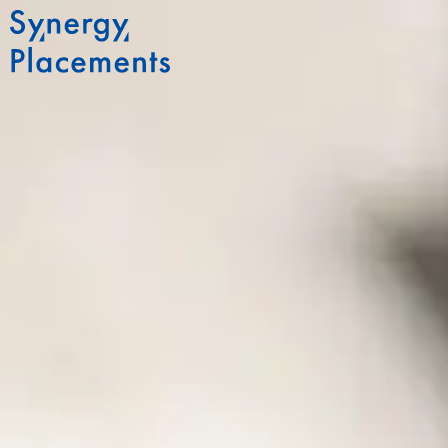
内
容
を
ス
キ
ッ
プ